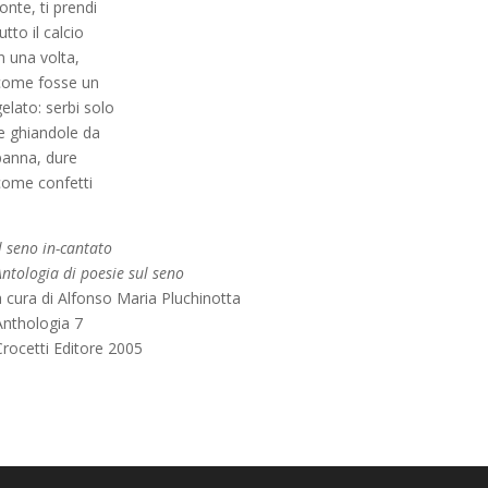
onte, ti prendi
utto il calcio
n una volta,
come fosse un
elato: serbi solo
le ghiandole da
panna, dure
come confetti
l seno in-cantato
ntologia di poesie sul seno
a cura di Alfonso Maria Pluchinotta
Anthologia 7
Crocetti Editore 2005