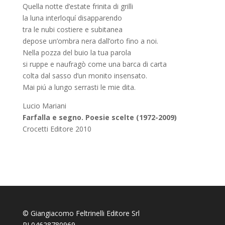
Quella notte d’estate frinita di grilli
la luna interloquí disapparendo
tra le nubi costiere e subitanea
depose un’ombra nera dall’orto fino a noi.
Nella pozza del buio la tua parola
si ruppe e naufragò come una barca di carta
colta dal sasso d’un monito insensato.
Mai piú a lungo serrasti le mie dita.
Lucio Mariani
Farfalla e segno. Poesie scelte (1972-2009)
Crocetti Editore 2010
© Giangiacomo Feltrinelli Editore Srl
PI 04628780969