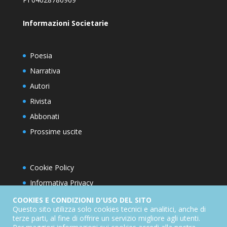
Informazioni Societarie
Poesia
Narrativa
Autori
Rivista
Abbonati
Prossime uscite
Cookie Policy
Informativa Privacy
Condizioni d’utilizzo del sito
COOKIES E CONDIZIONI D'USO DEL SITO
Questo sito utilizza solo cookies tecnici e analitici, anche di
Condizioni generali di abbonamento
terze parti, al fine di offrire un servizio migliore agli utenti.