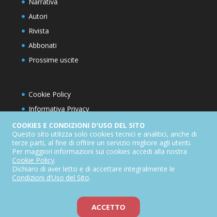
Narrativa
Autori
Rivista
Abbonati
Prossime uscite
Cookie Policy
Informativa Privacy
Condizioni d’utilizzo del sito
COOKIES E CONDIZIONI D'USO DEL SITO
Questo sito utilizza solo cookies tecnici e analitici, anche di
Condizioni generali di abbonamento
terze parti, al fine di offrire un servizio migliore agli utenti.
Per maggiori informazioni sui cookies accedi alla nostra
Informativa sul diritto di recesso
Cookie Policy
.
Dichiarazione di accessibilità
Dichiaro di aver letto e di accettare integralmente le
Condizioni d’Uso del Sito
.
ACCETTO