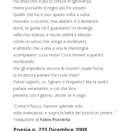
Più invecchio e più io cresco in ignoranza,
meno possiedo e regno più ho vissuto.
Quello che ho è uno spazio volta a volta
innevato o lucente, mai abitato. E il donatore
dov’è, la guida od il guardiano? Io rimango
nella mia stanza, e taccio (entra il silenzio
come un servo che venga a riordinare),
e attendo che a una a una le menzogne
scompaiano: cosa resta? Cosa rimane a questo
moribondo
che gli impedisce ancora di morire? Quale forza
lo fa ancora parlare tra i suoi muri?
Potrei saperlo, io, l’ignaro e l’inquieto? Ma la sento
parlare veramente, e ciò che dice
penetra con il giorno, anche se è vago:
“Come il fuoco, l’amore splende solo
sulla mancanza, e sopra la beltà dei boschi in cenere…”
Traduzione di
Fabio Pusterla
Poesia n. 233 Dicembre 2008