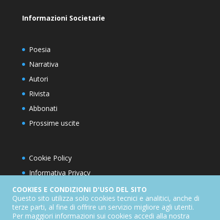
Informazioni Societarie
Poesia
Narrativa
Autori
Rivista
Abbonati
Prossime uscite
Cookie Policy
Informativa Privacy
Condizioni d’utilizzo del sito
COOKIES E CONDIZIONI D'USO DEL SITO
Questo sito utilizza solo cookies tecnici e analitici, anche di
Condizioni generali di abbonamento
terze parti, al fine di offrire un servizio migliore agli utenti.
Per maggiori informazioni sui cookies accedi alla nostra
Informativa sul diritto di recesso