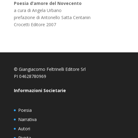
Poesia d’amore del Novecento
a cura di Angela Urbano
prefazione di Antonello Satta Centanin
Crocetti Editore 2007
© Giangiacomo Feltrinelli Editore Srl
PI 04628780969
Informazioni Societarie
Poesia
Narrativa
Autori
Rivista