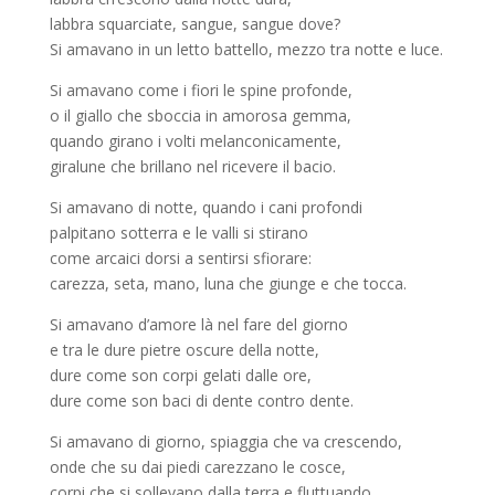
labbra squarciate, sangue, sangue dove?
Si amavano in un letto battello, mezzo tra notte e luce.
Si amavano come i fiori le spine profonde,
o il giallo che sboccia in amorosa gemma,
quando girano i volti melanconicamente,
giralune che brillano nel ricevere il bacio.
Si amavano di notte, quando i cani profondi
palpitano sotterra e le valli si stirano
come arcaici dorsi a sentirsi sfiorare:
carezza, seta, mano, luna che giunge e che tocca.
Si amavano d’amore là nel fare del giorno
e tra le dure pietre oscure della notte,
dure come son corpi gelati dalle ore,
dure come son baci di dente contro dente.
Si amavano di giorno, spiaggia che va crescendo,
onde che su dai piedi carezzano le cosce,
corpi che si sollevano dalla terra e fluttuando…