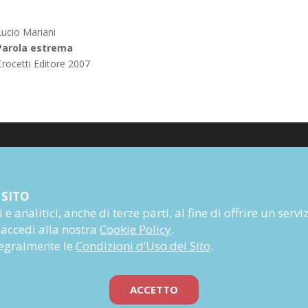
Lucio Mariani
Parola estrema
Crocetti Editore 2007
Poesia
 SITO
Narrativa
e analitici, anche di terze parti, al fine di offrire un servi
Autori
 accedi alla nostra
Cookie Policy
.
Rivista
ntegralmente le
Condizioni d’Uso del Sito
.
Abbonati
Prossime uscite
ACCETTO