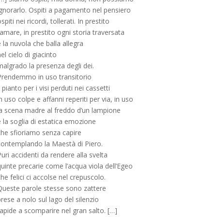
ignorarlo. Ospiti a pagamento nel pensiero
spiti nei ricordi, tollerati. In prestito
’amare, in prestito ogni storia traversata
 la nuvola che balla allegra
el cielo di giacinto
malgrado la presenza degli dei.
Prendemmo in uso transitorio
l pianto per i visi perduti nei cassetti
n uso colpe e affanni reperiti per via, in uso
la scena madre al freddo d’un lampione
 la soglia di estatica emozione
che sfioriamo senza capire
contemplando la Maestà di Piero.
uri accidenti da rendere alla svelta
uinte precarie come l’acqua viola dell’Egeo
he felici ci accolse nel crepuscolo.
Queste parole stesse sono zattere
rese a nolo sul lago del silenzio
apide a scomparire nel gran salto. […]