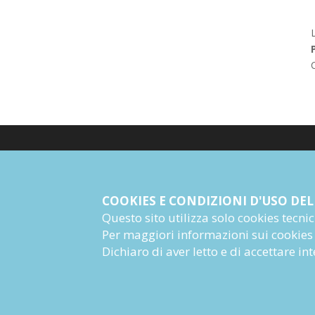
© Giangiacomo Feltrinelli Editore Srl
PI 04628780969
COOKIES E CONDIZIONI D'USO DEL
Questo sito utilizza solo cookies tecnici 
Informazioni Societarie
Per maggiori informazioni sui cookies
Dichiaro di aver letto e di accettare i