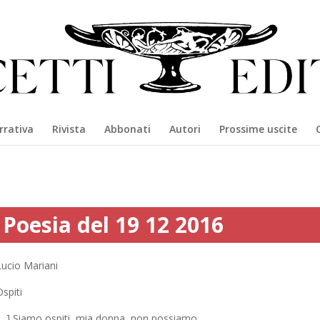
rrativa
Rivista
Abbonati
Autori
Prossime uscite
Poesia del 19 12 2016
Lucio Mariani
spiti
[…] Siamo ospiti, mia donna, non possiamo