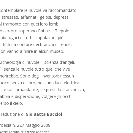
Contemplare le nuvole va raccomandato
 stressati, affannati, gelosi, depressi.
Al tramonto con quei loro lembi
rosso-oro superano Patinir e Tiepolo.
 più fugaci di tutti i capolavori, più
ifficili da contare dei branchi di renne,
non vanno a finire in alcun museo.
rcheologia di nuvole – scienza d’angeli.
ì, senza le nuvole tutto quel che vive
morirebbe. Sono degli inventori: nessun
uoco senza di loro, nessuna luce elettrica.
Sì, è raccomandabile, se presi da stanchezza,
abbia e disperazione, volgere gli occhi
erso il cielo.
Traduzione di
Gio Batta Bucciol
Poesia n. 227 Maggio 2008
Hans Magnus Enzensberger