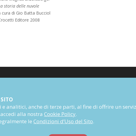
a storia delle nuvole
 cura di Gio Batta Bucciol
Crocetti Editore 2008
Poesia
 SITO
Narrativa
e analitici, anche di terze parti, al fine di offrire un servi
Autori
 accedi alla nostra
Cookie Policy
.
Rivista
ntegralmente le
Condizioni d’Uso del Sito
.
Abbonati
Prossime uscite