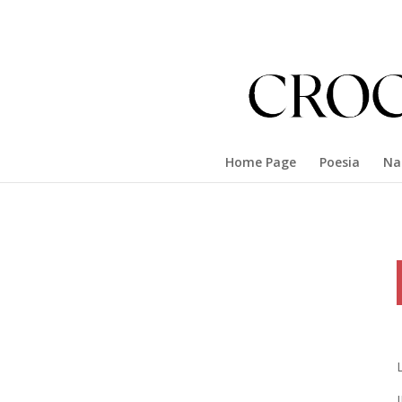
Home Page
Poesia
Na
L
I