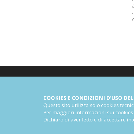
L
a
© Giangiacomo Feltrinelli Editore Srl
PI 04628780969
COOKIES E CONDIZIONI D'USO DEL
Questo sito utilizza solo cookies tecnici 
Informazioni Societarie
Per maggiori informazioni sui cookies
Dichiaro di aver letto e di accettare i