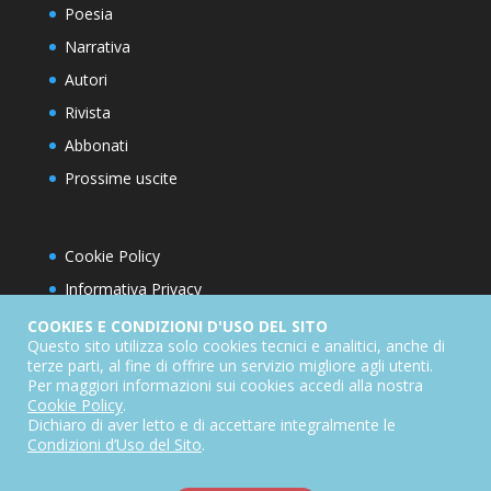
Poesia
Narrativa
Autori
Rivista
Abbonati
Prossime uscite
Cookie Policy
Informativa Privacy
Condizioni d’utilizzo del sito
COOKIES E CONDIZIONI D'USO DEL SITO
Questo sito utilizza solo cookies tecnici e analitici, anche di
Condizioni generali di abbonamento
terze parti, al fine di offrire un servizio migliore agli utenti.
Per maggiori informazioni sui cookies accedi alla nostra
Informativa sul diritto di recesso
Cookie Policy
.
Dichiarazione di accessibilità
Dichiaro di aver letto e di accettare integralmente le
Condizioni d’Uso del Sito
.