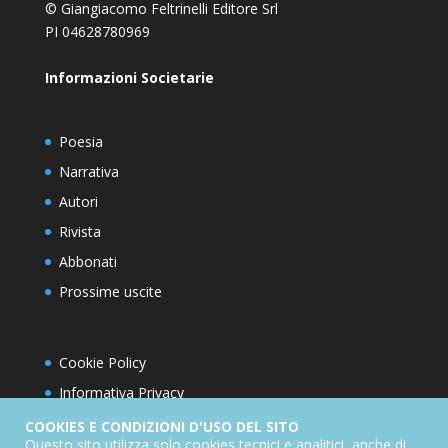
© Giangiacomo Feltrinelli Editore Srl
PI 04628780969
Informazioni Societarie
Poesia
Narrativa
Autori
Rivista
Abbonati
Prossime uscite
Cookie Policy
Informativa Privacy
Condizioni d’utilizzo del sito
COOKIES E CONDIZIONI D'USO DEL SITO
Questo sito utilizza solo cookies tecnici e analitici, anche di