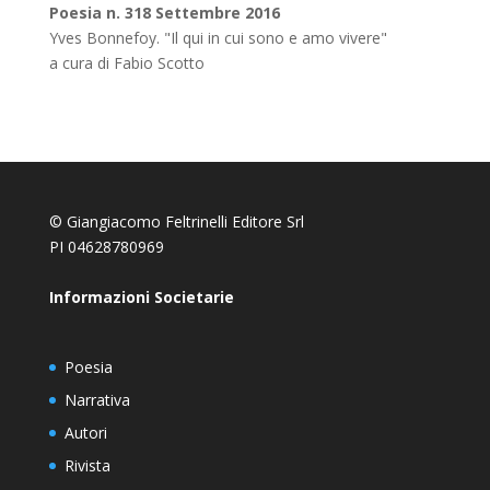
Poesia n. 318 Settembre 2016
Yves Bonnefoy. "Il qui in cui sono e amo vivere"
a cura di Fabio Scotto
© Giangiacomo Feltrinelli Editore Srl
PI 04628780969
Informazioni Societarie
Poesia
Narrativa
Autori
Rivista