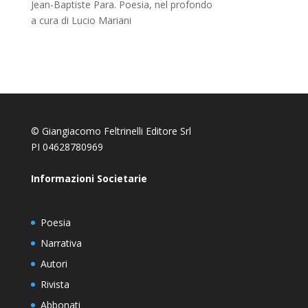
Jean-Baptiste Para. Poesia, nel profondo
a cura di Lucio Mariani
© Giangiacomo Feltrinelli Editore Srl
PI 04628780969
Informazioni Societarie
Poesia
Narrativa
Autori
Rivista
Abbonati