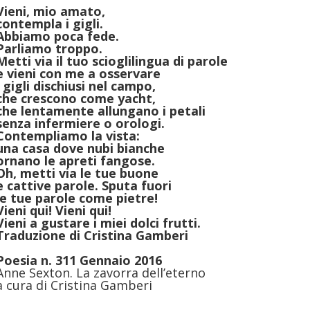
Vieni, mio amato,
contempla i gigli.
Abbiamo poca fede.
Parliamo troppo.
Metti via il tuo scioglilingua di parole
e vieni con me a osservare
i gigli dischiusi nel campo,
che crescono come yacht,
che lentamente allungano i petali
senza infermiere o orologi.
Contempliamo la vista:
una casa dove nubi bianche
ornano le apreti fangose.
Oh, metti via le tue buone
e cattive parole. Sputa fuori
le tue parole come pietre!
Vieni qui! Vieni qui!
Vieni a gustare i miei dolci frutti.
Traduzione di
Cristina Gamberi
Poesia n. 311 Gennaio 2016
Anne Sexton. La zavorra dell’eterno
a cura di Cristina Gamberi