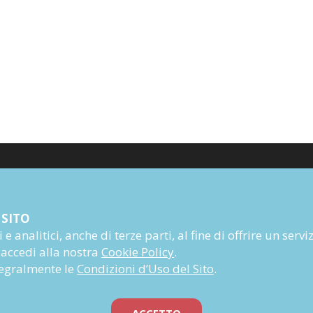
Poesia
 SITO
Narrativa
e analitici, anche di terze parti, al fine di offrire un servi
Autori
 accedi alla nostra
Cookie Policy
.
Rivista
ntegralmente le
Condizioni d’Uso del Sito
.
Abbonati
Prossime uscite