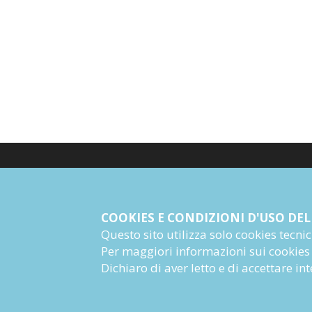
© Giangiacomo Feltrinelli Editore Srl
PI 04628780969
COOKIES E CONDIZIONI D'USO DEL
Questo sito utilizza solo cookies tecnici 
Informazioni Societarie
Per maggiori informazioni sui cookies
Dichiaro di aver letto e di accettare i