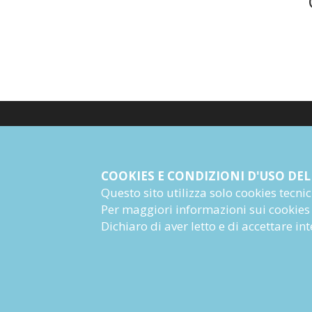
© Giangiacomo Feltrinelli Editore Srl
PI 04628780969
COOKIES E CONDIZIONI D'USO DEL
Questo sito utilizza solo cookies tecnici 
Informazioni Societarie
Per maggiori informazioni sui cookies
Dichiaro di aver letto e di accettare i