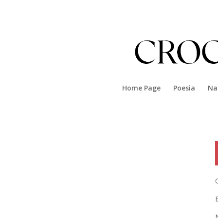
Home Page
Poesia
Na
E
N