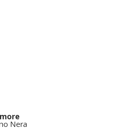
amore
ino Nera