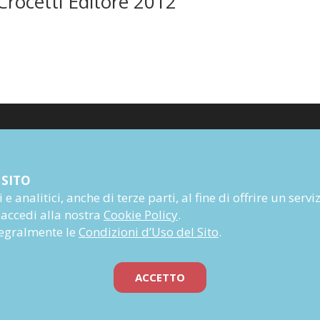
Crocetti Editore 2012
Poesia
 SITO
Narrativa
e analitici, anche di terze parti, al fine di offrire un servi
Autori
 accedi alla nostra
Cookie Policy
.
Rivista
ntegralmente le
Condizioni d’Uso del Sito
.
Abbonati
Prossime uscite
ACCETTO