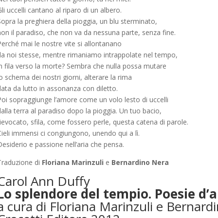
li uccelli cantano al riparo di un albero.
opra la preghiera della pioggia, un blu sterminato,
non il paradiso, che non va da nessuna parte, senza fine.
Perché mai le nostre vite si allontanano
da noi stesse, mentre rimaniamo intrappolate nel tempo,
in fila verso la morte? Sembra che nulla possa mutare
o schema dei nostri giorni, alterare la rima
ata da lutto in assonanza con diletto.
Poi sopraggiunge l’amore come un volo lesto di uccelli
alla terra al paradiso dopo la pioggia. Un tuo bacio,
ievocato, sfila, come fossero perle, questa catena di parole.
ieli immensi ci congiungono, unendo qui a lì.
esiderio e passione nell’aria che pensa.
Traduzione di
Floriana Marinzuli
e
Bernardino Nera
Carol Ann Duffy
Lo splendore del tempio. Poesie d’
a cura di Floriana Marinzuli e Bernard