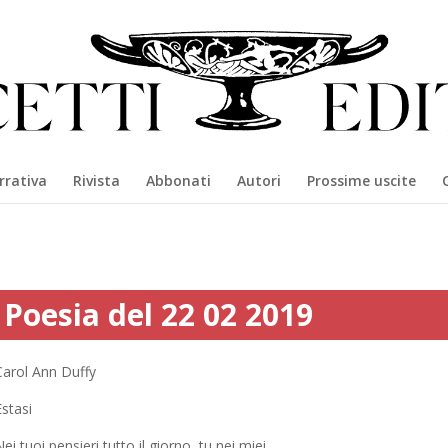
rrativa
Rivista
Abbonati
Autori
Prossime uscite
Poesia del 22 02 2019
Carol Ann Duffy
stasi
ei tuoi pensieri tutto il giorno, tu nei miei.