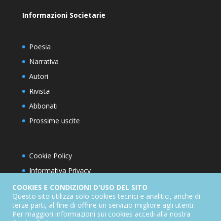
Informazioni Societarie
Poesia
Narrativa
Autori
Rivista
Abbonati
Prossime uscite
Cookie Policy
Informativa Privacy
Condizioni d’utilizzo del sito
COOKIES E CONDIZIONI D'USO DEL SITO
Questo sito utilizza solo cookies tecnici e analitici, anche di
Condizioni generali di abbonamento
terze parti, al fine di offrire un servizio migliore agli utenti.
Per maggiori informazioni sui cookies accedi alla nostra
Informativa sul diritto di recesso