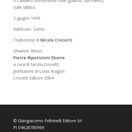
ci caddero dolcemente sulle guance, sul mento,
sulle labbra.
3 giugno 1969
Karlòvasi- Samo
Traduzione di
Nicola Crocetti
Ghiannis Ritsos
Pietre Ripetizioni Sbarre
a cura di Nicola Crocetti
prefazione di Louis Aragon
Crocetti Editore 2004
© Giangiacomo Feltrinelli Editore Srl
PI 04628780969