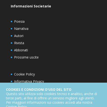
Informazioni Societarie
Poesia
Narrativa
Autori
Rivista
Abbonati
Prossime uscite
Cookie Policy
Informativa Privacy
Condizioni d’utilizzo del sito
COOKIES E CONDIZIONI D'USO DEL SITO
Questo sito utilizza solo cookies tecnici e analitici, anche di
Condizioni generali di abbonamento
terze parti, al fine di offrire un servizio migliore agli utenti.
Per maggiori informazioni sui cookies accedi alla nostra
Informativa sul diritto di recesso
Cookie Policy
.