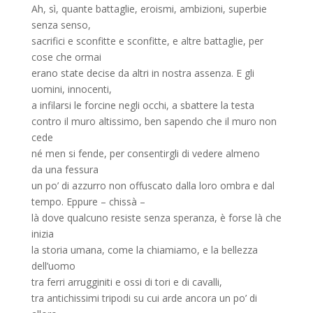
Ah, sì, quante battaglie, eroismi, ambizioni, superbie
senza senso,
sacrifici e sconfitte e sconfitte, e altre battaglie, per
cose che ormai
erano state decise da altri in nostra assenza. E gli
uomini, innocenti,
a infilarsi le forcine negli occhi, a sbattere la testa
contro il muro altissimo, ben sapendo che il muro non
cede
né men si fende, per consentirgli di vedere almeno
da una fessura
un po’ di azzurro non offuscato dalla loro ombra e dal
tempo. Eppure – chissà –
là dove qualcuno resiste senza speranza, è forse là che
inizia
la storia umana, come la chiamiamo, e la bellezza
dell’uomo
tra ferri arrugginiti e ossi di tori e di cavalli,
tra antichissimi tripodi su cui arde ancora un po’ di