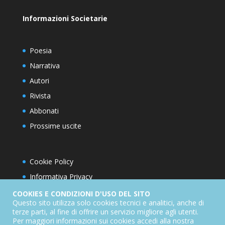
Informazioni Societarie
Poesia
Narrativa
Autori
Rivista
Abbonati
Prossime uscite
Cookie Policy
Informativa Privacy
Condizioni d’utilizzo del sito
COOKIES E CONDIZIONI D'USO DEL SITO
Questo sito utilizza solo cookies tecnici e analitici, anche di
Condizioni generali di abbonamento
terze parti, al fine di offrire un servizio migliore agli utenti.
Per maggiori informazioni sui cookies accedi alla nostra
Informativa sul diritto di recesso