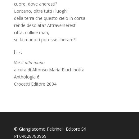
cuore, dove andresti?
Lontano, oltre tutti i luoghi
della terra che questo cielo in corsa
rende desolata? Attraverseresti
città, colline mari,
se la mano ti potesse liberare?
[ … ]
Versi alla mano
a cura di Alfonso Maria Pluchinotta
Anthologia 6
Crocetti Editore 2004
© Giangiacomo Feltrinelli Editore Srl
PI 04628780969