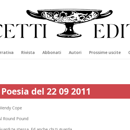
rrativa
Rivista
Abbonati
Autori
Prossime uscite
Poesia del 22 09 2011
Wendy Cope
Al Round Pound
uardi te stessa. Ed anche chi ti guarda.