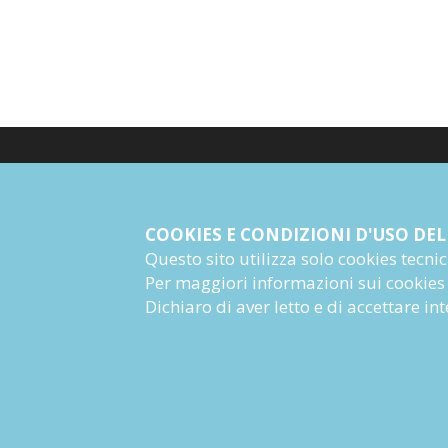
© Giangiacomo Feltrinelli Editore Srl
PI 04628780969
COOKIES E CONDIZIONI D'USO DEL
Questo sito utilizza solo cookies tecnici 
Informazioni Societarie
Per maggiori informazioni sui cookies
Dichiaro di aver letto e di accettare i