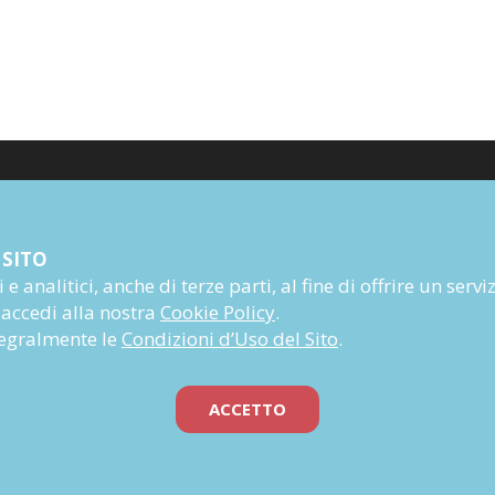
Poesia
 SITO
Narrativa
e analitici, anche di terze parti, al fine di offrire un servi
Autori
 accedi alla nostra
Cookie Policy
.
Rivista
ntegralmente le
Condizioni d’Uso del Sito
.
Abbonati
Prossime uscite
ACCETTO