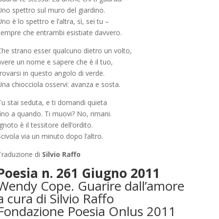
Uno spettro sul muro del giardino.
no è lo spettro e l’altra, sì, sei tu –
sempre che entrambi esistiate davvero.
Che strano esser qualcuno dietro un volto,
avere un nome e sapere che è il tuo,
rovarsi in questo angolo di verde.
Una chiocciola osservi: avanza e sosta.
Tu stai seduta, e ti domandi quieta
fino a quando. Ti muovi? No, rimani.
gnoto è il tessitore dell’ordito.
civola via un minuto dopo l’altro.
Traduzione di
Silvio Raffo
Poesia n. 261 Giugno 2011
Wendy Cope. Guarire dall’amore
a cura di Silvio Raffo
Fondazione Poesia Onlus 2011