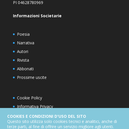
PI 04628780969
Informazioni Societarie
Poesia
Narrativa
Autori
Rivista
Abbonati
Prossime uscite
Cookie Policy
Informativa Privacy
Condizioni d’utilizzo del sito
COOKIES E CONDIZIONI D'USO DEL SITO
Questo sito utilizza solo cookies tecnici e analitici, anche di
Condizioni generali di abbonamento
terze parti, al fine di offrire un servizio migliore agli utenti.