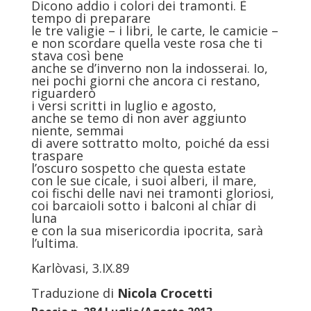
Dicono addio i colori dei tramonti. È
tempo di preparare
le tre valigie – i libri, le carte, le camicie –
e non scordare quella veste rosa che ti
stava così bene
anche se d’inverno non la indosserai. Io,
nei pochi giorni che ancora ci restano,
riguarderò
i versi scritti in luglio e agosto,
anche se temo di non aver aggiunto
niente, semmai
di avere sottratto molto, poiché da essi
traspare
l’oscuro sospetto che questa estate
con le sue cicale, i suoi alberi, il mare,
coi fischi delle navi nei tramonti gloriosi,
coi barcaioli sotto i balconi al chiar di
luna
e con la sua misericordia ipocrita, sarà
l’ultima.
Karlòvasi, 3.IX.89
Traduzione di
Nicola Crocetti