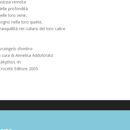
notizia remota
elle profondità
elle loro vene,
ogno nella loro quiete,
ranquillità nel cullarsi del loro calice.
Arcangelo d’ombra
a cura di Annelisa Addolorato
Lèkythos 41
Crocetti Editore 2005
Poesia