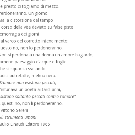
se presto ci togliamo di mezzo.
Perdoneranno. Un giorno.
Ma la distorsione del tempo
l corso della vita deviato su false piste
’emorragia dei giorni
dal varco del corrotto intendimento:
questo no, non lo perdoneranno.
Non si perdona a una donna un amore bugiardo,
l’ameno paesaggio d’acque e foglie
che si squarcia svelando
radici putrefatte, melma nera.
“D’amore non esistono peccati
,
’infuriava un poeta ai tardi anni,
sistono soltanto peccati contro l’amore”
.
E questi no, non li perdoneranno.
Vittorio Sereni
Gli strumenti umani
iulio Einaudi Editore 1965