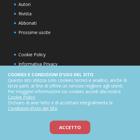
Autori
Rivista
Abbonati
Prossime uscite
Cookie Policy
Informativa Privacy
Condizioni d’utilizzo del sito
COOKIES E CONDIZIONI D'USO DEL SITO
Questo sito utilizza solo cookies tecnici e analitici, anche di
Condizioni generali di abbonamento
terze parti, al fine di offrire un servizio migliore agli utenti.
Per maggiori informazioni sui cookies accedi alla nostra
Informativa sul diritto di recesso
Cookie Policy
.
Dichiarazione di accessibilità
Dichiaro di aver letto e di accettare integralmente le
Condizioni d’Uso del Sito
.
ACCETTO