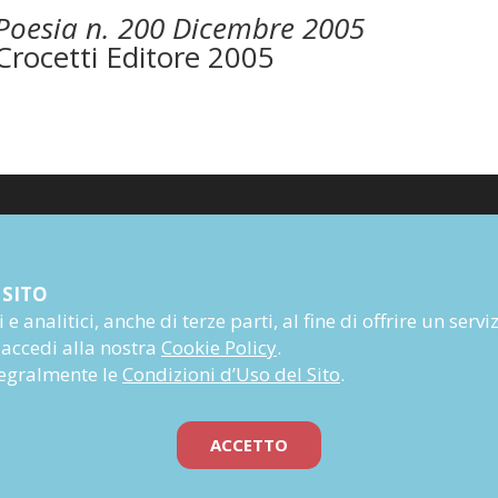
Poesia n. 200 Dicembre 2005
Crocetti Editore 2005
Poesia
 SITO
Narrativa
e analitici, anche di terze parti, al fine di offrire un servi
Autori
 accedi alla nostra
Cookie Policy
.
Rivista
ntegralmente le
Condizioni d’Uso del Sito
.
Abbonati
Prossime uscite
ACCETTO