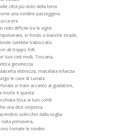
elle città più dolci della terra
come una rondine passeggera.
Lucca era
n nido difficile tra le vigne
impolverate, in fondo a bianche strade,
donde sarebbe traboccata
on ali troppo folli
e’ tuoi cieli molli, Toscana,
ntica giovinezza.
Malcerta ebbrezza, malcelata infanzia
lungo le case di Lunata
fiorate in tram accanto al guidatore,
la morte è questa
cchiata fissa ai tuoi cortili
che una dice sorpresa
acendosi solecchio dalla soglia:
è nata primavera,
ono tornate le rondini.