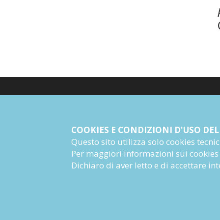
© Giangiacomo Feltrinelli Editore Srl
PI 04628780969
COOKIES E CONDIZIONI D'USO DEL
Questo sito utilizza solo cookies tecnici 
Informazioni Societarie
Per maggiori informazioni sui cookies
Dichiaro di aver letto e di accettare i