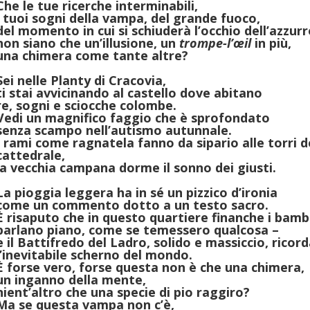
Che le tue ricerche interminabili,
i tuoi sogni della vampa, del grande fuoco,
del momento in cui si schiuderà l’occhio dell’azzurr
non siano che un’illusione, un
trompe-l’œil
in più,
una chimera come tante altre?
Sei nelle Planty di Cracovia,
ti stai avvicinando al castello dove abitano
re, sogni e sciocche colombe.
Vedi un magnifico faggio che è sprofondato
senza scampo nell’autismo autunnale.
I rami come ragnatela fanno da sipario alle torri d
cattedrale,
la vecchia campana dorme il sonno dei giusti.
La pioggia leggera ha in sé un pizzico d’ironia
come un commento dotto a un testo sacro.
È risaputo che in questo quartiere finanche i bamb
parlano piano, come se temessero qualcosa –
e il Battifredo del Ladro, solido e massiccio, ricor
l’inevitabile scherno del mondo.
È forse vero, forse questa non è che una chimera,
un inganno della mente,
nient’altro che una specie di pio raggiro?
Ma se questa vampa non c’è,