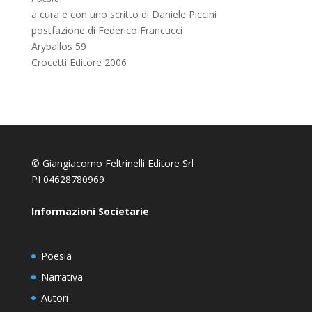
a cura e con uno scritto di Daniele Piccini
postfazione di Federico Francucci
Aryballos 59
Crocetti Editore 2006
© Giangiacomo Feltrinelli Editore Srl
PI 04628780969
Informazioni Societarie
Poesia
Narrativa
Autori