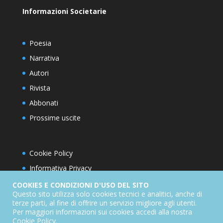
Informazioni Societarie
Poesia
Narrativa
Autori
Rivista
Abbonati
Prossime uscite
Cookie Policy
Informativa Privacy
Condizioni d’utilizzo del sito
COOKIES E CONDIZIONI D'USO DEL SITO
Questo sito utilizza solo cookies tecnici e analitici, anche di
Condizioni generali di abbonamento
terze parti, al fine di offrire un servizio migliore agli utenti.
Per maggiori informazioni sui cookies accedi alla nostra
Informativa sul diritto di recesso
Cookie Policy
.