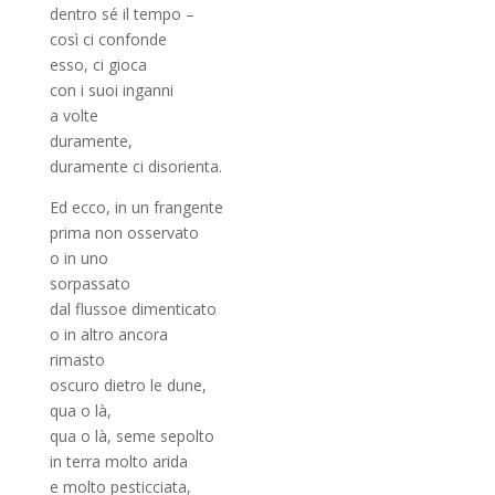
dentro sé il tempo –
così ci confonde
esso, ci gioca
con i suoi inganni
a volte
duramente,
duramente ci disorienta.
Ed ecco, in un frangente
prima non osservato
o in uno
sorpassato
dal flussoe dimenticato
o in altro ancora
rimasto
oscuro dietro le dune,
qua o là,
qua o là, seme sepolto
in terra molto arida
e molto pesticciata,