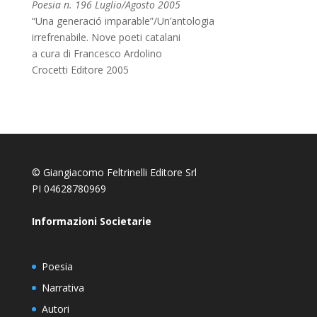
Poesia n. 196 Luglio/Agosto 2005
“Una generació imparable”/Un’antologia
irrefrenabile. Nove poeti catalani
a cura di Francesco Ardolino
Crocetti Editore 2005
© Giangiacomo Feltrinelli Editore Srl
PI 04628780969
Informazioni Societarie
Poesia
Narrativa
Autori