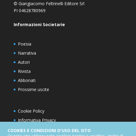
© Giangiacomo Feltrinelli Editore Srl
PI 04628780969
Informazioni Societarie
Poesia
Narrativa
Autori
Rivista
Abbonati
Prossime uscite
Cookie Policy
Informativa Privacy
Condizioni d’utilizzo del sito
COOKIES E CONDIZIONI D'USO DEL SITO
Questo sito utilizza solo cookies tecnici e analitici, anche di