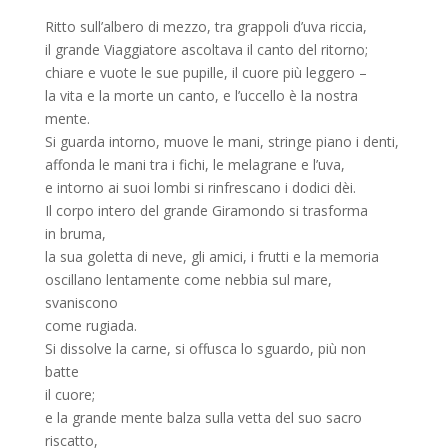
Ritto sull’albero di mezzo, tra grappoli d’uva riccia,
il grande Viaggiatore ascoltava il canto del ritorno;
chiare e vuote le sue pupille, il cuore più leggero –
la vita e la morte un canto, e l’uccello è la nostra
mente.
Si guarda intorno, muove le mani, stringe piano i denti,
affonda le mani tra i fichi, le melagrane e l’uva,
e intorno ai suoi lombi si rinfrescano i dodici dèi.
Il corpo intero del grande Giramondo si trasforma
in bruma,
la sua goletta di neve, gli amici, i frutti e la memoria
oscillano lentamente come nebbia sul mare,
svaniscono
come rugiada.
Si dissolve la carne, si offusca lo sguardo, più non
batte
il cuore;
e la grande mente balza sulla vetta del suo sacro
riscatto,