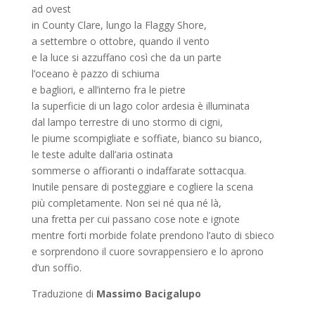
ad ovest
in County Clare, lungo la Flaggy Shore,
a settembre o ottobre, quando il vento
e la luce si azzuffano così che da un parte
l’oceano è pazzo di schiuma
e bagliori, e all’interno fra le pietre
la superficie di un lago color ardesia è illuminata
dal lampo terrestre di uno stormo di cigni,
le piume scompigliate e soffiate, bianco su bianco,
le teste adulte dall’aria ostinata
sommerse o affioranti o indaffarate sottacqua.
Inutile pensare di posteggiare e cogliere la scena
più completamente. Non sei né qua né là,
una fretta per cui passano cose note e ignote
mentre forti morbide folate prendono l’auto di sbieco
e sorprendono il cuore sovrappensiero e lo aprono
d’un soffio.
Traduzione di
Massimo Bacigalupo