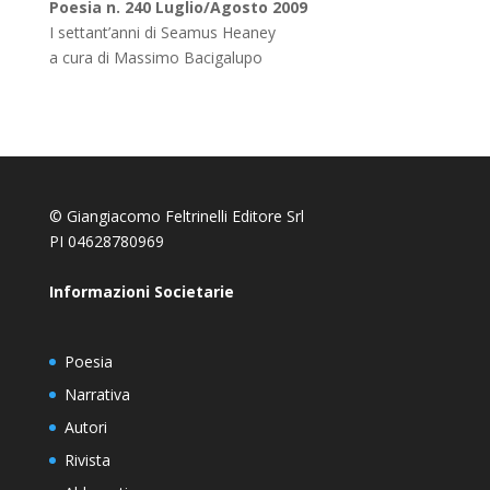
Poesia n. 240 Luglio/Agosto 2009
I settant’anni di Seamus Heaney
a cura di Massimo Bacigalupo
© Giangiacomo Feltrinelli Editore Srl
PI 04628780969
Informazioni Societarie
Poesia
Narrativa
Autori
Rivista