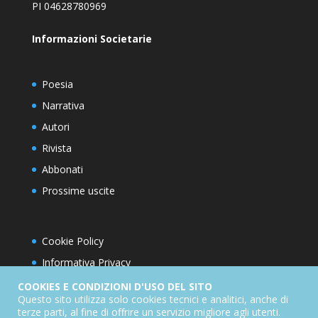
PI 04628780969
Informazioni Societarie
Poesia
Narrativa
Autori
Rivista
Abbonati
Prossime uscite
Cookie Policy
Informativa Privacy
Condizioni d’utilizzo del sito
COOKIES E CONDIZIONI D'USO DEL SITO
Questo sito utilizza solo cookies tecnici e analitici, anche di
Condizioni generali di abbonamento
terze parti, al fine di offrire un servizio migliore agli utenti.