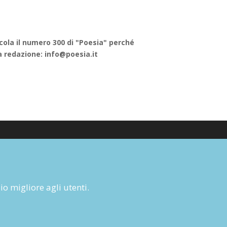
icola il numero 300 di "Poesia" perché
a redazione: info@poesia.it
Cookie Policy
Informativa Privacy
zio migliore agli utenti.
Condizioni d’utilizzo del sito
Condizioni generali di abbonamento
Informativa sul diritto di recesso