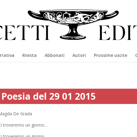
rrativa
Rivista
Abbonati
Autori
Prossime uscite
Poesia del 29 01 2015
Magda De Grada
Ci troveremo un giorno…
Ci troveremo un giorno