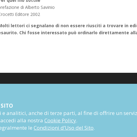
Per quel filo sottile
refazione di Alberto Savinio
Crocetti Editore 2002
Molti lettori ci seg
nalano di non essere riusciti a trovare in ed
esaurito. Chi fosse interessato può ordinarlo direttamente all
Poesia
 SITO
Narrativa
e analitici, anche di terze parti, al fine di offrire un servi
Autori
 accedi alla nostra
Cookie Policy
.
Rivista
ntegralmente le
Condizioni d’Uso del Sito
.
Abbonati