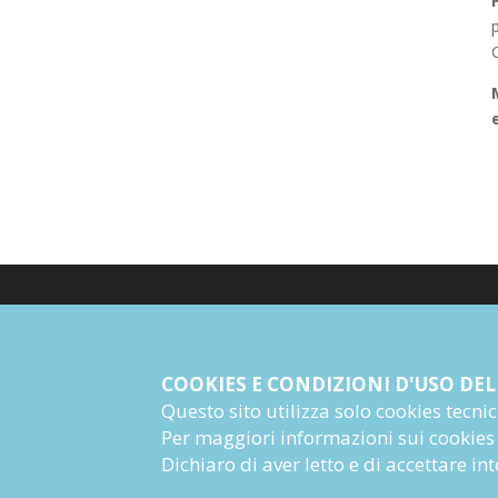
p
© Giangiacomo Feltrinelli Editore Srl
PI 04628780969
COOKIES E CONDIZIONI D'USO DEL
Questo sito utilizza solo cookies tecnici 
Informazioni Societarie
Per maggiori informazioni sui cookies
Dichiaro di aver letto e di accettare i