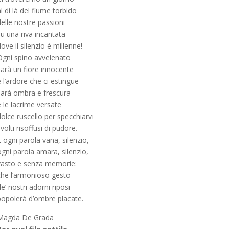
l di là del fiume torbido
elle nostre passioni
u una riva incantata
ove il silenzio è millenne!
Ogni spino avvelenato
sarà un fiore innocente
 l’ardore che ci estingue
sarà ombra e frescura
 le lacrime versate
olce ruscello per specchiarvi
 volti risoffusi di pudore.
 ogni parola vana, silenzio,
ogni parola amara, silenzio,
vasto e senza memorie:
che l’armonioso gesto
e’ nostri adorni riposi
popolerà d’ombre placate.
Magda De Grada