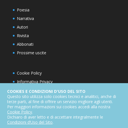
Poesia
Narrativa
Autori
Rivista
Abbonati
Prossime uscite
Cookie Policy
Informativa Privacy
Condizioni d’utilizzo del sito
COOKIES E CONDIZIONI D'USO DEL SITO
Questo sito utilizza solo cookies tecnici e analitici, anche di
Condizioni generali di abbonamento
terze parti, al fine di offrire un servizio migliore agli utenti.
Per maggiori informazioni sui cookies accedi alla nostra
Informativa sul diritto di recesso
Cookie Policy
.
Dichiarazione di accessibilità
Dichiaro di aver letto e di accettare integralmente le
Condizioni d’Uso del Sito
.