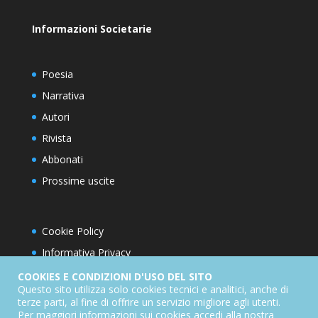
Informazioni Societarie
Poesia
Narrativa
Autori
Rivista
Abbonati
Prossime uscite
Cookie Policy
Informativa Privacy
Condizioni d’utilizzo del sito
COOKIES E CONDIZIONI D'USO DEL SITO
Questo sito utilizza solo cookies tecnici e analitici, anche di
Condizioni generali di abbonamento
terze parti, al fine di offrire un servizio migliore agli utenti.
Per maggiori informazioni sui cookies accedi alla nostra
Informativa sul diritto di recesso