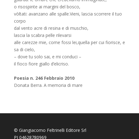
o risospinte ai margini del bosco,
vòltati: avanzano alle spalle.Vieni, lascia scorrere il tuo
corpo
dal vento acre di resina e di muschio,
lascia la scabra pelle rilevarsi
alle carezze mie, come fossi lei,quella per cui fiorisce, e
sa di cielo,
– dove tu solo sai, e mi conduci –
il fioco fiore giallo d’elicriso.
Poesia n. 246 Febbraio 2010
Donata Berra. A memoria di mare
© Giangiacomo Feltrinelli Editore Srl
PI 04628780969