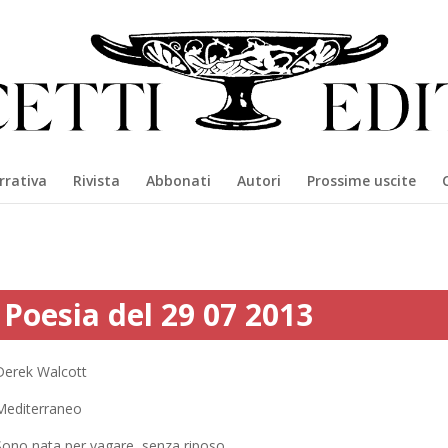
rrativa
Rivista
Abbonati
Autori
Prossime uscite
Poesia del 29 07 2013
Derek Walcott
Mediterraneo
Sono nata per vagare, senza riposo