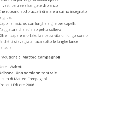
n vesti cerulee sfrangiate di bianco
Che roteano sotto uccelli di mare a cui ho insegnato
e grida,
apoli e natiche, con lunghe alghe per capelli,
Viaggiatore che sul mio petto sollevo
ltre il sapere mortale, la nostra vita un lungo sonno
inché ci si sveglia a Itaca sotto le lunghe lance
el sole.
Traduzione di
Matteo Campagnoli
Derek Walcott
Odissea. Una versione teatrale
a cura di Matteo Campagnoli
Crocetti Editore 2006