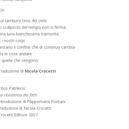
XIV
Sul tamburo teso del cielo
lo scalpiccío del tempo non si ferma.
Una luna bianchissima tramonta.
 i nostri corpi
restano il confine che di continuo cambia
tra le cose andate
e quelle che vengono.
Traduzione di
Nicola Crocetti
itos Patrikios
a resistenza dei fatti
introduzione di Filippomaria Pontani
raduzione di Nicola Crocetti
Crocetti Editore 2007