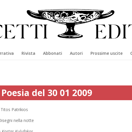
rrativa
Rivista
Abbonati
Autori
Prossime uscite
Poesia del 30 01 2009
Titos Patrikios
isegni nella notte
A Kostas Kulufakos