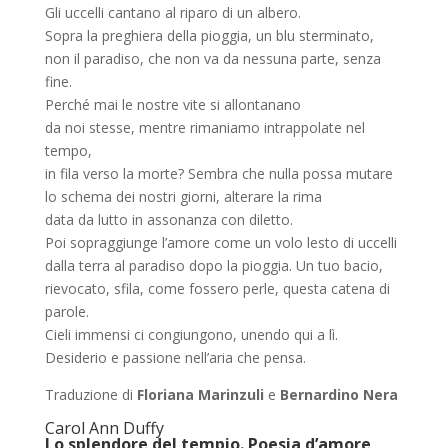
Gli uccelli cantano al riparo di un albero.
Sopra la preghiera della pioggia, un blu sterminato,
non il paradiso, che non va da nessuna parte, senza
fine.
Perché mai le nostre vite si allontanano
da noi stesse, mentre rimaniamo intrappolate nel
tempo,
in fila verso la morte? Sembra che nulla possa mutare
lo schema dei nostri giorni, alterare la rima
data da lutto in assonanza con diletto.
Poi sopraggiunge l’amore come un volo lesto di uccelli
dalla terra al paradiso dopo la pioggia. Un tuo bacio,
rievocato, sfila, come fossero perle, questa catena di
parole.
Cieli immensi ci congiungono, unendo qui a lì.
Desiderio e passione nell’aria che pensa.
Traduzione di
Floriana Marinzuli
e
Bernardino Nera
Carol Ann Duffy
Lo splendore del tempio. Poesia d’amore