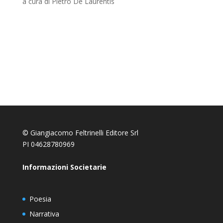
a cura di Pietro De Laurentis
© Giangiacomo Feltrinelli Editore Srl
PI 04628780969
Informazioni Societarie
Poesia
Narrativa