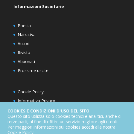
Informazioni Societarie
Poesia
Narrativa
Autori
Rivista
Abbonati
Prossime uscite
Cookie Policy
Informativa Privacy
Condizioni d’utilizzo del sito
COOKIES E CONDIZIONI D'USO DEL SITO
Questo sito utilizza solo cookies tecnici e analitici, anche di
Condizioni generali di abbonamento
terze parti, al fine di offrire un servizio migliore agli utenti.
Per maggiori informazioni sui cookies accedi alla nostra
Informativa sul diritto di recesso
Cookie Policy
.