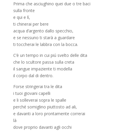
Prima che asciughino quei due o tre baci
sulla fronte
e qui e lí,
ti chinerai per bere
acqua d’argento dallo specchio,
e se nessuno ti starà a guardare
ti toccherai le labbra con la bocca.
C’è un tempo in cui piú svelto delle dita
che lo scultore passa sulla creta
il sangue impaziente ti modella
il corpo dal di dentro.
Forse stringerai tra le dita
i tuoi giovani capelli
e li solleverai sopra le spalle
perché somiglino piuttosto ad ali,
e davanti a loro prontamente correrai
là
dove proprio davanti agli occhi