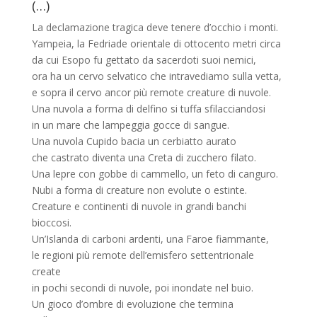
(…)
La declamazione tragica deve tenere d’occhio i monti.
Yampeia, la Fedriade orientale di ottocento metri circa
da cui Esopo fu gettato da sacerdoti suoi nemici,
ora ha un cervo selvatico che intravediamo sulla vetta,
e sopra il cervo ancor più remote creature di nuvole.
Una nuvola a forma di delfino si tuffa sfilacciandosi
in un mare che lampeggia gocce di sangue.
Una nuvola Cupido bacia un cerbiatto aurato
che castrato diventa una Creta di zucchero filato.
Una lepre con gobbe di cammello, un feto di canguro.
Nubi a forma di creature non evolute o estinte.
Creature e continenti di nuvole in grandi banchi
bioccosi.
Un’Islanda di carboni ardenti, una Faroe fiammante,
le regioni più remote dell’emisfero settentrionale
create
in pochi secondi di nuvole, poi inondate nel buio.
Un gioco d’ombre di evoluzione che termina