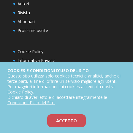
Autori
Rivista
Abbonati
Prossime uscite
Cookie Policy
Informativa Privacy
Condizioni d’utilizzo del sito
COOKIES E CONDIZIONI D'USO DEL SITO
Questo sito utilizza solo cookies tecnici e analitici, anche di
Condizioni generali di abbonamento
terze parti, al fine di offrire un servizio migliore agli utenti.
Per maggiori informazioni sui cookies accedi alla nostra
Informativa sul diritto di recesso
Cookie Policy
.
Dichiarazione di accessibilità
Dichiaro di aver letto e di accettare integralmente le
Condizioni d’Uso del Sito
.
ACCETTO