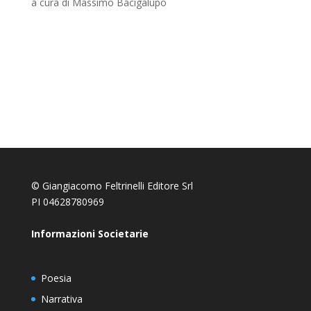
a cura di Massimo Bacigalupo
© Giangiacomo Feltrinelli Editore Srl
PI 04628780969
Informazioni Societarie
Poesia
Narrativa