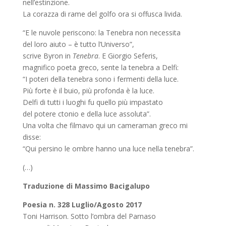
nell’estinzione.
La corazza di rame del golfo ora si offusca livida.
“E le nuvole periscono: la Tenebra non necessita
del loro aiuto – è tutto l’Universo”,
scrive Byron in
Tenebra
. E Giorgio Seferis,
magnifico poeta greco, sente la tenebra a Delfi:
“I poteri della tenebra sono i fermenti della luce.
Più forte è il buio, più profonda è la luce.
Delfi di tutti i luoghi fu quello più impastato
del potere ctonio e della luce assoluta”.
Una volta che filmavo qui un cameraman greco mi
disse:
“Qui persino le ombre hanno una luce nella tenebra”.
(…)
Traduzione di
Massimo Bacigalupo
Poesia n. 328 Luglio/A
gosto 2017
Toni Harrison. Sotto l’ombra del Parnaso