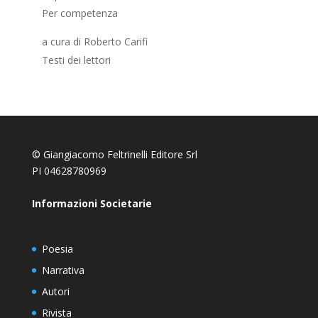
Per competenza
a cura di Roberto Carifi
Testi dei lettori
© Giangiacomo Feltrinelli Editore Srl
PI 04628780969
Informazioni Societarie
Poesia
Narrativa
Autori
Rivista