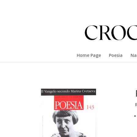
Home Page
Poesia
Na