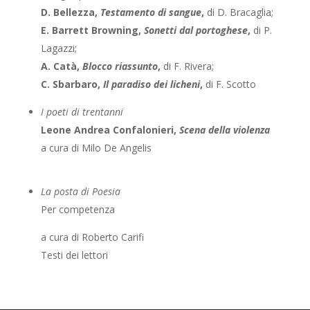
D. Bellezza,
Testamento di sangue
,
di D. Bracaglia;
E. Barrett Browning,
Sonetti dal portoghese
,
di P.
Lagazzi;
A. Catà,
Blocco riassunto
,
di F. Rivera;
C. Sbarbaro,
Il paradiso dei licheni
,
di F. Scotto
I poeti di trentanni
Leone Andrea Confalonieri,
Scena della violenza
a cura di Milo De Angelis
La posta di Poesia
Per competenza
a cura di Roberto Carifi
Testi dei lettori