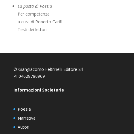
La posta di Poesia
Per competenza
a cura di Roberto Carifi
Testi dei lettori
© Giangiacomo Feltrinelli Editore Srl
PI 04628780969
Informazioni Societarie
Poesia
Narrativa
Autori