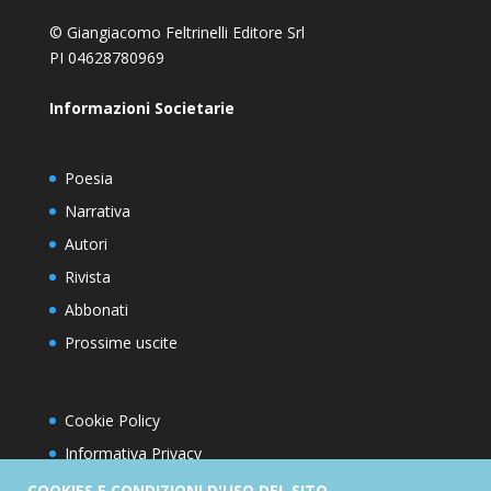
© Giangiacomo Feltrinelli Editore Srl
PI 04628780969
Informazioni Societarie
Poesia
Narrativa
Autori
Rivista
Abbonati
Prossime uscite
Cookie Policy
Informativa Privacy
Condizioni d’utilizzo del sito
COOKIES E CONDIZIONI D'USO DEL SITO