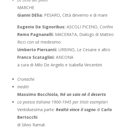
MARCHE
Gianni DElia:
PESARO, Città dinverno e di mare
Eugenio De Signoribus:
ASCOLI PICENO, Confini
Remo Pagnanelli:
MACERATA, Dialogo di Matteo
Ricci con sé medesimo
Umberto Piersanti:
URBINO, Le Cesane e altro
Franco Scataglini:
ANCONA
a cura di Milo De Angelis e Isabella Vincentini
Cronache
Inediti
Massimo Bocchiola,
Né un saio né il deserto
La poesia italiana 1900-1945 per titoli esemplari
Ventiduesima parte:
Realtà vince il sogno
di
Carlo
Bertocchi
di Silvio Ramat