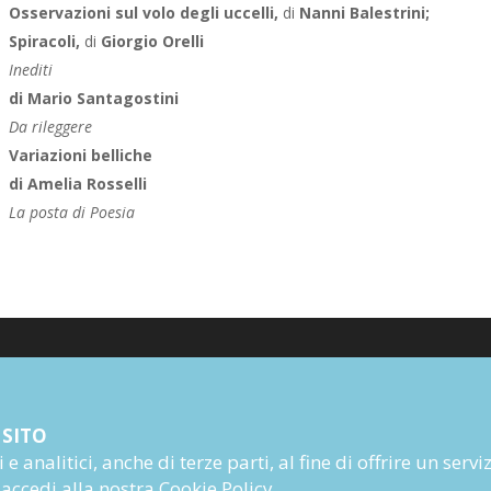
Osservazioni sul volo degli uccelli,
di
Nanni Balestrini;
Spiracoli,
di
Giorgio Orelli
Inediti
di Mario Santagostini
Da rileggere
Variazioni belliche
di Amelia Rosselli
La posta di Poesia
Poesia
 SITO
Narrativa
e analitici, anche di terze parti, al fine di offrire un servi
Autori
 accedi alla nostra
Cookie Policy
.