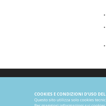
© Giangiacomo Feltrinelli Editore Srl
PI 04628780969
COOKIES E CONDIZIONI D'USO DEL
Questo sito utilizza solo cookies tecnici 
Informazioni Societarie
Per maggiori informazioni sui cookies