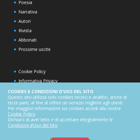
Poesia
Narrativa
Autori
Rivista
Abbonati
Prossime uscite
Cookie Policy
Informativa Privacy
Condizioni d’utilizzo del sito
COOKIES E CONDIZIONI D'USO DEL SITO
Questo sito utilizza solo cookies tecnici e analitici, anche di
Condizioni generali di abbonamento
terze parti, al fine di offrire un servizio migliore agli utenti.
Per maggiori informazioni sui cookies accedi alla nostra
Informativa sul diritto di recesso
Cookie Policy
.
Dichiarazione di accessibilità
Dichiaro di aver letto e di accettare integralmente le
Condizioni d’Uso del Sito
.