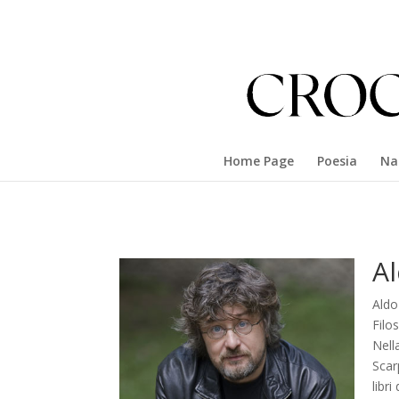
Home Page
Poesia
Na
A
Aldo
Filo
Nell
Scar
libri