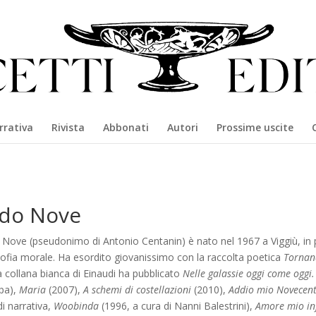
rrativa
Rivista
Abbonati
Autori
Prossime uscite
ldo Nove
 Nove (pseudonimo di Antonio Centanin) è nato nel 1967 a Viggiù, in pr
sofia morale. Ha esordito giovanissimo con la raccolta poetica
Tornan
a collana bianca di Einaudi ha pubblicato
Nelle galassie oggi come oggi.
pa),
Maria
(2007),
A schemi di costellazioni
(2010),
Addio mio Novecen
 di narrativa,
Woobinda
(1996, a cura di Nanni Balestrini),
Amore mio inf