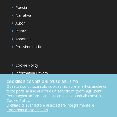
Poesia
Narrativa
Autori
Rivista
Abbonati
Prossime uscite
Cookie Policy
Informativa Privacy
Condizioni d’utilizzo del sito
COOKIES E CONDIZIONI D'USO DEL SITO
Questo sito utilizza solo cookies tecnici e analitici, anche di
Condizioni generali di abbonamento
terze parti, al fine di offrire un servizio migliore agli utenti.
Per maggiori informazioni sui cookies accedi alla nostra
Informativa sul diritto di recesso
Cookie Policy
.
Dichiarazione di accessibilità
Dichiaro di aver letto e di accettare integralmente le
Condizioni d’Uso del Sito
.