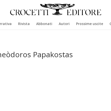
rrativa
Rivista
Abbonati
Autori
Prossime uscite
heòdoros Papakostas