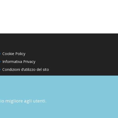
Cookie Policy
Informativa Privacy
Condizioni d’utilizzo del sito
Condizioni generali di abbonamento
Informativa sul diritto di recesso
Dichiarazione di accessibilità
zio migliore agli utenti.