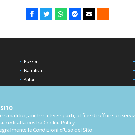
Poesia
Narrativa
Autori
Rivista
Abbonati
Prossime uscite
 SITO
e analitici, anche di terze parti, al fine di offrire un servi
 accedi alla nostra
Cookie Policy
.
ntegralmente le
Condizioni d’Uso del Sito
.